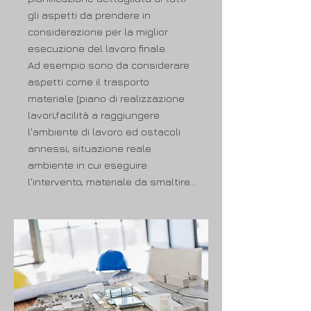
gli aspetti da prendere in
considerazione per la miglior
esecuzione del lavoro finale.
Ad esempio sono da considerare
aspetti come il trasporto
materiale (piano di realizzazione
lavori,facilità a raggiungere
l'ambiente di lavoro ed ostacoli
annessi, situazione reale
ambiente in cui eseguire
l'intervento, materiale da smaltire...