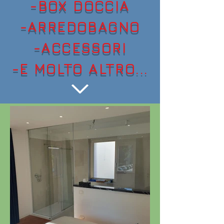
-BOX DOCCIA
-ARREDOBAGNO
-ACCESSORI
-E MOLTO ALTRO...